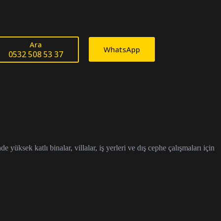
Ara
WhatsApp
0532 508 53 37
ksek katlı binalar, villalar, iş yerleri ve dış cephe çalışmaları için