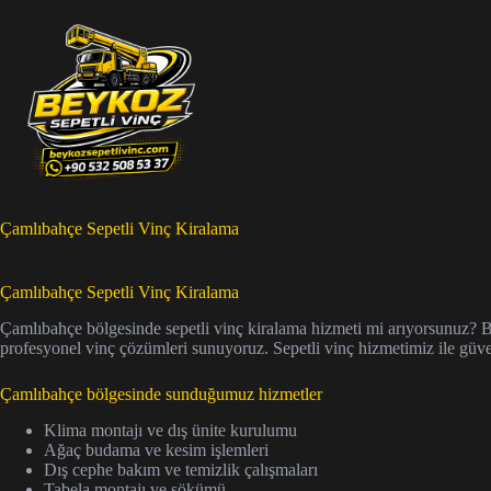
Skip
to
content
Çamlıbahçe Sepetli Vinç Kiralama
Çamlıbahçe Sepetli Vinç Kiralama
Çamlıbahçe bölgesinde sepetli vinç kiralama hizmeti mi arıyorsunuz? Bey
profesyonel vinç çözümleri sunuyoruz. Sepetli vinç hizmetimiz ile güven
Çamlıbahçe bölgesinde sunduğumuz hizmetler
Klima montajı ve dış ünite kurulumu
Ağaç budama ve kesim işlemleri
Dış cephe bakım ve temizlik çalışmaları
Tabela montajı ve sökümü